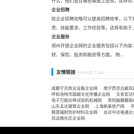
什么，他们会在哪些渠道上出现，这样你..
企业招聘
给企业招聘攻略可以提高招聘效率，以下
责、技能要求、工作经验等。这将有助于..
企业服务
郑州开锁企业网的企业服务包括以下内容：
财、保险、投资和融资等方面。 物...
友情链接
Friendly Link
成都宁氏牧业设备企业网
南宁西京白癜风
呼和浩特市超越文化传播企业网
文安宏达
电子万能拉伸试验机机械网
贵阳脑癫癫痫
山东孟达钢管企业网
上海帆泰房产网
精意辐射防护材料企业网
台达中达电通企
风派微社区企业网