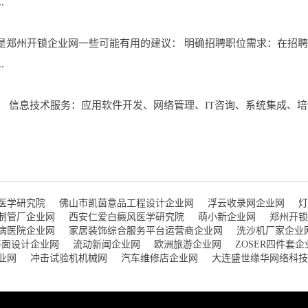
.
是郑州开锁企业网一些可能有用的建议： 明确招聘职位需求：在招
.
 信息技术服务：应用软件开发、网络管理、IT咨询、系统集成、培
医学研究院
佛山市凯茵意品工程设计企业网
浮云收录网企业网
灯
制管厂企业网
西安仁爱白癜风医学研究院
萌小新企业网
郑州开锁
病医院企业网
家居装饰综合服务平台运营商企业网
洗沙机厂家企业
平面设计企业网
流动新闻企业网
欧洲旅游企业网
ZOSER四件套企
业网
冲击试验机机械网
汽车维修店企业网
大连盛世缘华网络科技